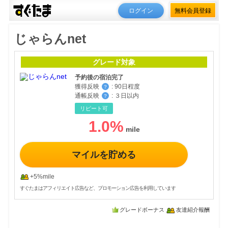
ログイン
無料会員登録
じゃらんnet
グレード対象
予約後の宿泊完了
獲得反映
:
90日程度
？
通帳反映
:
３日以内
？
リピート可
1.0
%
マイルを貯める
+5%mile
すぐたまはアフィリエイト広告など、プロモーション広告を利用しています
グレードボーナス
友達紹介報酬