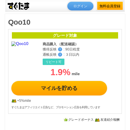
ログイン
無料会員登録
Qoo10
グレード対象
商品購入 （配送確認）
獲得反映
:
90日程度
？
通帳反映
:
３日以内
？
リピート可
1.9
%
マイルを貯める
+5%mile
すぐたまはアフィリエイト広告など、プロモーション広告を利用しています
グレードボーナス
友達紹介報酬