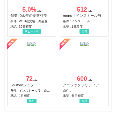
5.0
%
512
創業40余年の割烹料亭千賀監修【おせちの千賀屋】おもてなし参道本店
menu（インストール当日に指定のクーポンコード経由で1,500円（税込）以上の初回注文完了）（Android）
条件 : WEB注文後、商品受け取り+入金確認時点
条件 : インストール
承認 : 30日程度
承認 : 1日程度
リピート可
無料
72
600
Shufoo!シュフー
クラシックソリティア
条件 : インストール後、条件達成
条件 :
承認 : 1日程度
承認 : 数日程度
無料
無料