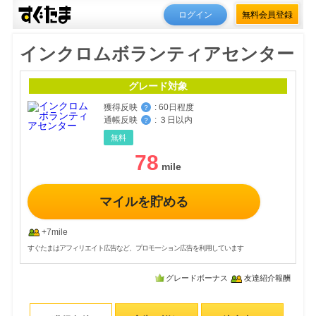
ログイン
無料会員登録
インクロムボランティアセンター
グレード対象
獲得反映
:
60日程度
？
通帳反映
:
３日以内
？
無料
78
マイルを貯める
+7mile
すぐたまはアフィリエイト広告など、プロモーション広告を利用しています
グレードボーナス
友達紹介報酬