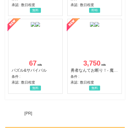
承認 : 数日程度
承認 : 数日程度
無料
即時
67
3,750
パズル&サバイバル
勇者なんてお断り！- 魔王の力で異世界征服
条件 :
条件 :
承認 : 数日程度
承認 : 数日程度
無料
無料
[PR]