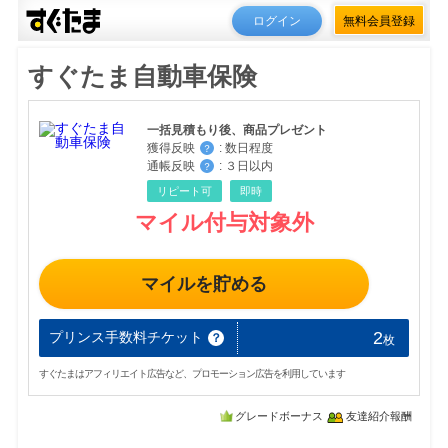
ログイン
無料会員登録
すぐたま自動車保険
一括見積もり後、商品プレゼント
獲得反映
:
数日程度
？
通帳反映
:
３日以内
？
リピート可
即時
マイル付与対象外
マイルを貯める
2
プリンス手数料チケット
？
枚
すぐたまはアフィリエイト広告など、プロモーション広告を利用しています
グレードボーナス
友達紹介報酬