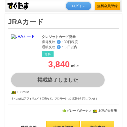
ログイン
無料会員登録
JRAカード
クレジットカード発券
獲得反映
:
30日程度
？
通帳反映
:
３日以内
？
無料
3,840
掲載終了しました
+38mile
すぐたまはアフィリエイト広告など、プロモーション広告を利用しています
グレードボーナス
友達紹介報酬