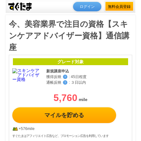
ログイン
無料会員登録
今、美容業界で注目の資格【スキ
ンケアアドバイザー資格】通信講
座
グレード対象
新規講座申込
獲得反映
:
45日程度
？
通帳反映
:
３日以内
？
5,760
マイルを貯める
+576mile
すぐたまはアフィリエイト広告など、プロモーション広告を利用しています