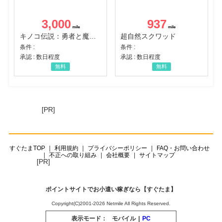
3,000
937
キノコ伝説：勇者と魔法のランプ
超自然スクワッド
条件 :
条件 :
承認 : 数日程度
承認 : 数日程度
無料
無料
[PR]
すぐたまTOP
利用規約
プライバシーポリシー
FAQ・お問い合わせ
不正への取り組み
会社概要
サイトマップ
[PR]
ポイントサイトでお小遣い稼ぎなら【すぐたま】
Copyright(C)2001-2026 Netmile All Rights Reserved.
表示モード：
モバイル
|
PC