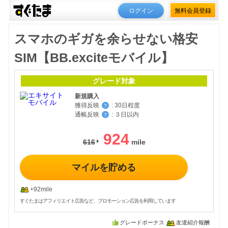
ログイン
無料会員登録
スマホのギガを余らせない格安
SIM【BB.exciteモバイル】
グレード対象
新規購入
獲得反映
:
30日程度
？
通帳反映
:
３日以内
？
924
616
マイルを貯める
+92mile
すぐたまはアフィリエイト広告など、プロモーション広告を利用しています
グレードボーナス
友達紹介報酬