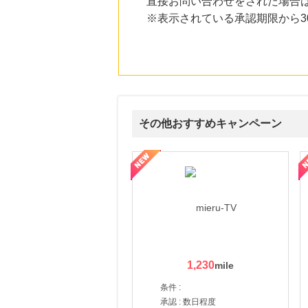
直接お問い合わせをされた場合
にお申し込みがありました
※表示されている承認期限から
21時間前
楽天ブックス
1.0
%mile
にお申し込みがありました
21時間前
楽天市場
2.0
%mile
その他おすすめキャンペーン
にお申し込みがありました
3時間前
ni】妊活期のための葉酸サプリ
【LOJEL公式サイト】スーツケース・バッグ
【ロデオドライブ】創業70
Yahoo!ショッピング
2.0
%mile
にお申し込みがありました
1,230
条件 :
承認 : 数日程度