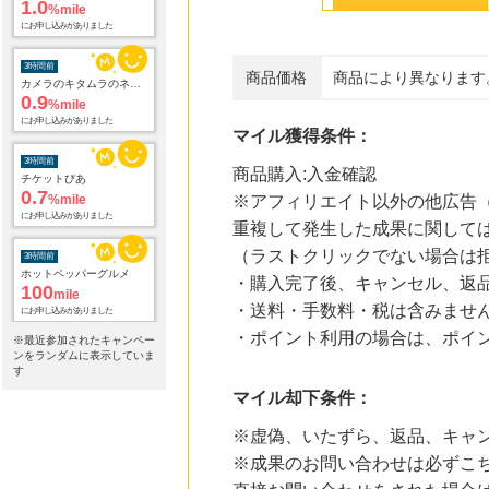
1.0
%mile
にお申し込みがありました
3時間前
商品価格
商品により異なります
カメラのキタムラのネットショップ
0.9
%mile
にお申し込みがありました
マイル獲得条件：
3時間前
商品購入:入金確認
チケットぴあ
0.7
%mile
※アフィリエイト以外の他広告（
にお申し込みがありました
重複して発生した成果に関して
（ラストクリックでない場合は
3時間前
ホットペッパーグルメ
・購入完了後、キャンセル、返
100
mile
・送料・手数料・税は含みませ
にお申し込みがありました
・ポイント利用の場合は、ポイ
※最近参加されたキャンペー
6時間前
ンをランダムに表示していま
ブックオフオンライン販売
す
3.0
%mile
マイル却下条件：
にお申し込みがありました
※虚偽、いたずら、返品、キャ
20時間前
※成果のお問い合わせは必ずこ
ベルーナ
2.0
%mile