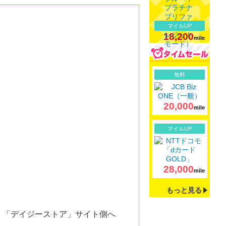
マイルUP
18,200
mile
詳細
無料
20,000
mile
詳細
マイルUP
。
28,000
mile
もっと見る
。「デイジーストア」サイト側へ