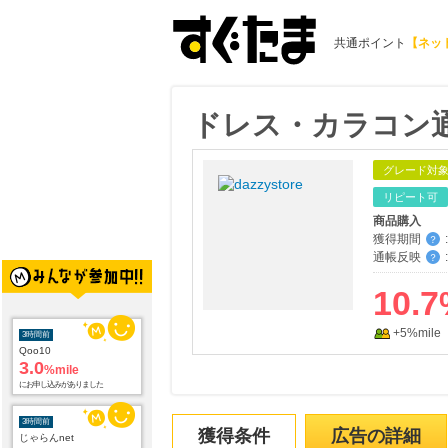
共通ポイント
【ネッ
ドレス・カラコン通販
グレード対
リピート可
商品購入
獲得期間
:
？
通帳反映
:
？
10.7
+5%mile
3時間前
Qoo10
3.0
%mile
にお申し込みがありました
3時間前
獲得条件
広告の詳細
じゃらんnet