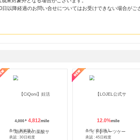
は成果対象外となる場合がございます。
30日以降経過のお問い合せについてはお受けできない場合がご
年の信頼と高価買取を実現！ブランド品・貴金属の無料査定
4,812
12.0
%
4,000
条件 : 新規購入
条件 : 商品購入
承認 : 30日程度
承認 : 45日程度