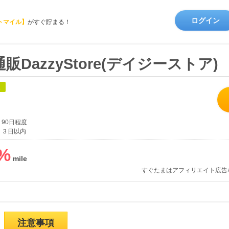
ログイン
トマイル】
がすぐ貯まる！
DazzyStore(デイジーストア)
象
90日程度
３日以内
%
すぐたまはアフィリエイト広告
注意事項