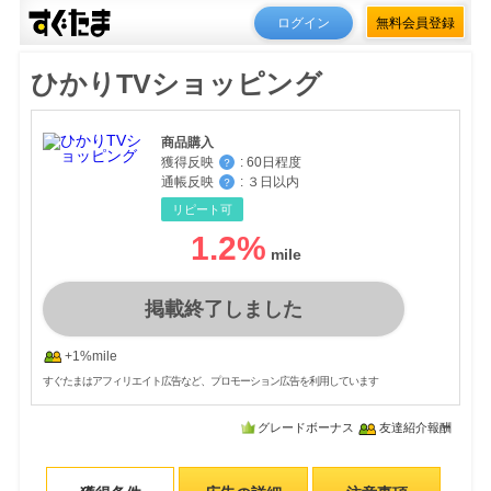
ログイン
無料会員登録
ひかりTVショッピング
商品購入
獲得反映
:
60日程度
？
通帳反映
:
３日以内
？
リピート可
1.2
%
掲載終了しました
+1%mile
すぐたまはアフィリエイト広告など、プロモーション広告を利用しています
グレードボーナス
友達紹介報酬