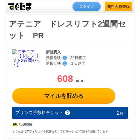
ログイン
無料会員登録
アテニア ドレスリフト2週間セ
ット PR
新規購入
獲得反映
:
30日程度
？
通帳反映
:
３日以内
？
608
マイルを貯める
2
プリンス手数料チケット
？
枚
+60mile
すぐたまはアフィリエイト広告など、プロモーション広告を利用しています