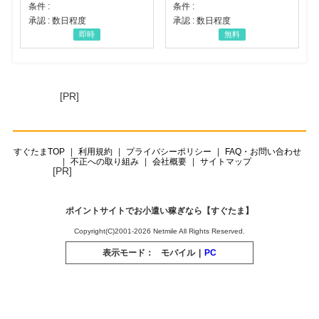
条件 :
条件 :
承認 : 数日程度
承認 : 数日程度
即時
無料
[PR]
すぐたまTOP
利用規約
プライバシーポリシー
FAQ・お問い合わせ
不正への取り組み
会社概要
サイトマップ
[PR]
ポイントサイトでお小遣い稼ぎなら【すぐたま】
Copyright(C)2001-2026 Netmile All Rights Reserved.
表示モード：
モバイル
|
PC