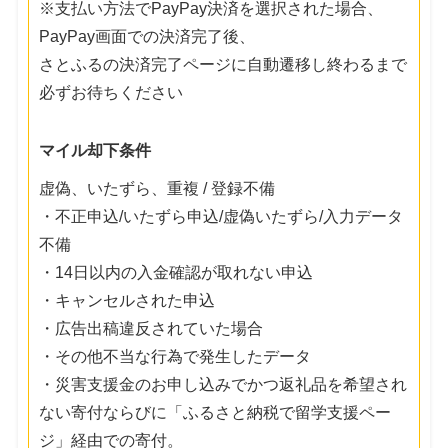
※支払い方法でPayPay決済を選択された場合、
PayPay画面での決済完了後、
さとふるの決済完了ページに自動遷移し終わるまで
必ずお待ちください
マイル却下条件
虚偽、いたずら、重複 / 登録不備
・不正申込/いたずら申込/虚偽いたずら/入力データ
不備
・14日以内の入金確認が取れない申込
・キャンセルされた申込
・広告出稿違反されていた場合
・その他不当な行為で発生したデータ
・災害支援金のお申し込みでかつ返礼品を希望され
ない寄付ならびに「ふるさと納税で留学支援ペー
ジ」経由での寄付。