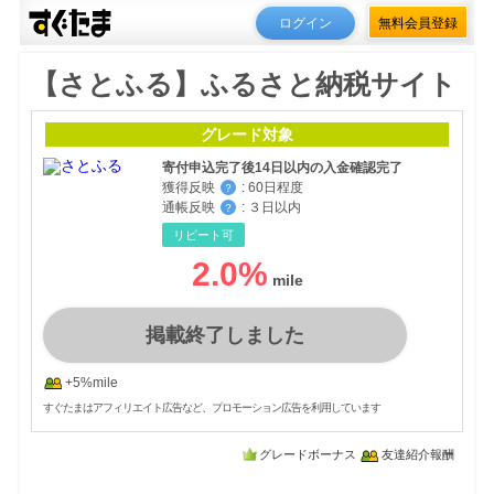
ログイン
無料会員登録
【さとふる】ふるさと納税サイト
グレード対象
寄付申込完了後14日以内の入金確認完了
獲得反映
:
60日程度
？
通帳反映
:
３日以内
？
リピート可
2.0
%
掲載終了しました
+5%mile
すぐたまはアフィリエイト広告など、プロモーション広告を利用しています
グレードボーナス
友達紹介報酬