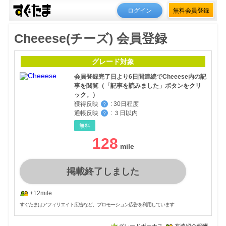
ログイン
無料会員登録
Cheeese(チーズ) 会員登録
グレード対象
会員登録完了日より6日間連続でCheeese内の記
事を閲覧（「記事を読みました」ボタンをクリ
ック。）
獲得反映
:
30日程度
？
通帳反映
:
３日以内
？
無料
128
掲載終了しました
+12mile
すぐたまはアフィリエイト広告など、プロモーション広告を利用しています