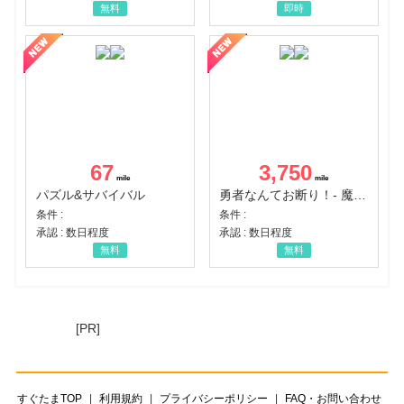
無料
即時
67
3,750
パズル&サバイバル
勇者なんてお断り！- 魔王の力で異世界征服
条件 :
条件 :
承認 : 数日程度
承認 : 数日程度
無料
無料
[PR]
すぐたまTOP
利用規約
プライバシーポリシー
FAQ・お問い合わせ