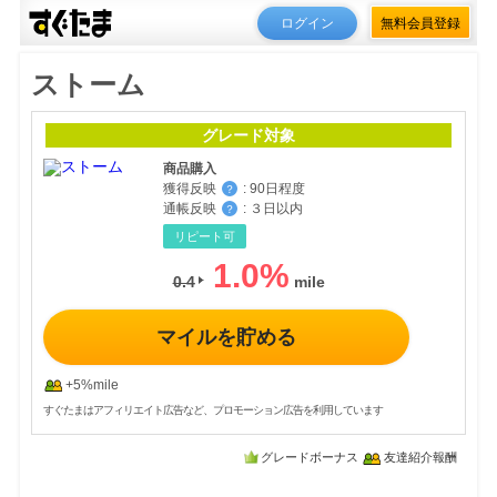
ログイン
無料会員登録
ストーム
グレード対象
商品購入
獲得反映
:
90日程度
？
通帳反映
:
３日以内
？
リピート可
1.0
%
0.4
マイルを貯める
+5%mile
すぐたまはアフィリエイト広告など、プロモーション広告を利用しています
グレードボーナス
友達紹介報酬