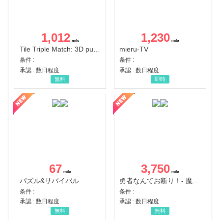
1,012
1,230
Tile Triple Match: 3D puzzle
mieru-TV
条件 :
条件 :
承認 : 数日程度
承認 : 数日程度
無料
即時
67
3,750
パズル&サバイバル
勇者なんてお断り！- 魔王の力で異世界征服
条件 :
条件 :
承認 : 数日程度
承認 : 数日程度
無料
無料