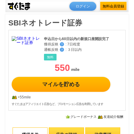
ログイン
無料会員登録
SBIネオトレード証券
申込日から60日以内の新規口座開設完了
獲得反映
:
7日程度
？
通帳反映
:
３日以内
？
無料
550
マイルを貯める
+55mile
すぐたまはアフィリエイト広告など、プロモーション広告を利用しています
グレードボーナス
友達紹介報酬