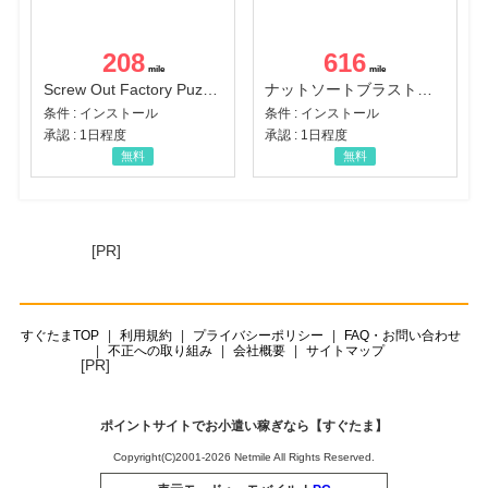
208
616
Screw Out Factory Puzzle 3D（経験値バーのマイルストーンを5にする（ユーザーレベル5に到達する））（Android）
ナットソートブラスト：カラーパズル（チャレンジ11完了）（Android）
条件 : インストール
条件 : インストール
承認 : 1日程度
承認 : 1日程度
無料
無料
[PR]
すぐたまTOP
利用規約
プライバシーポリシー
FAQ・お問い合わせ
不正への取り組み
会社概要
サイトマップ
[PR]
ポイントサイトでお小遣い稼ぎなら【すぐたま】
Copyright(C)2001-2026 Netmile All Rights Reserved.