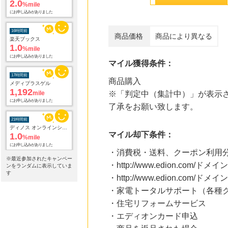
2.0
%mile
にお申し込みがありました
16時間前
商品価格
商品により異なる
楽天ブックス
1.0
%mile
にお申し込みがありました
マイル獲得条件：
17時間前
商品購入
メディプラスゲル
1,192
mile
※「判定中（集計中）」が表示さ
にお申し込みがありました
了承をお願い致します。
21時間前
ディノス オンラインショップ
マイル却下条件：
1.0
%mile
にお申し込みがありました
・消費税・送料、クーポン利用
※最近参加されたキャンペー
・http://www.edion.co
22時間前
ンをランダムに表示していま
Yahoo!ショッピング
す
・http://www.edion.c
2.0
%mile
・家電トータルサポート（各種
にお申し込みがありました
・住宅リフォームサービス
22時間前
・エディオンカード申込
レコチョク 日本最大級の音楽配信サイト
2.0
%mile