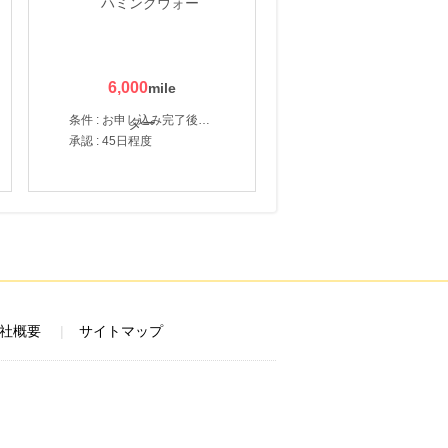
6,000
条件 : お申し込み完了後、決済登録完了と1ヶ月以内のサーバー初回設置。
承認 : 45日程度
社概要
サイトマップ