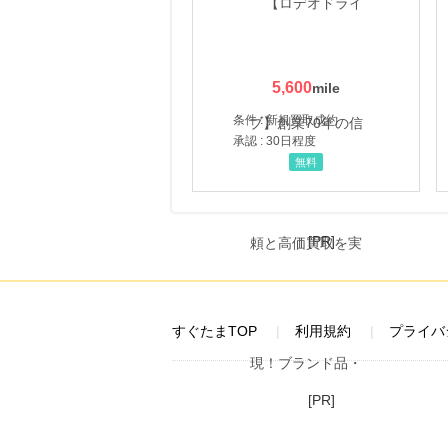
5,600
条件 : 新規買取成約
承認 : 30日程度
無料
[PR]
すぐたまTOP
利用規約
プライバ
[PR]