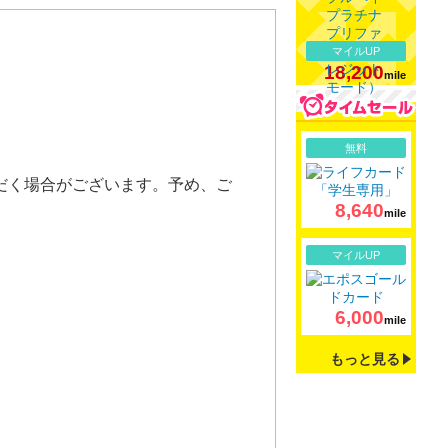
マイルUP
18,200
mile
詳細
無料
だく場合がございます。予め、ご
8,640
mile
詳細
マイルUP
6,000
mile
もっと見る