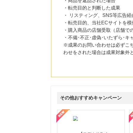
・商品を返品された場合
にお申し込みがありました
・転売目的と判断した成果
22時間前
・ リスティング、SNS等広告
【マツキヨココカラオンラインストア】マツモトキヨシ・ココカラファイン公式通販サイト
・転売目的、当社ECサイトを模
3.8
%mile
にお申し込みがありました
・購入商品の店舗受取（店舗で
・不備･不正･虚偽･いたずら･キ
22時間前
※成果のお問い合わせは必ずこ
国内最大級の総合電子書籍ストア ブックライブ
3.0
%mile
わせをされた場合は成果対象外
にお申し込みがありました
1時間前
ブックオフオンライン販売
3.0
%mile
にお申し込みがありました
その他おすすめキャンペーン
属の無料査定
を美しくをテーマにした商品で女性の美を応援しています
【ITトレンドMoney】相談プロモーション
ハ