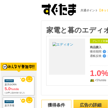
共通ポイント
【ネッ
家電と暮のエディ
グレード対
商品購入
獲得期間
:
？
通帳反映
:
？
1.0
+5%mile
16時間前
楽天GORA
5.0
%mile
にお申し込みがありました
16時間前
獲得条件
広告の詳細
楽天市場