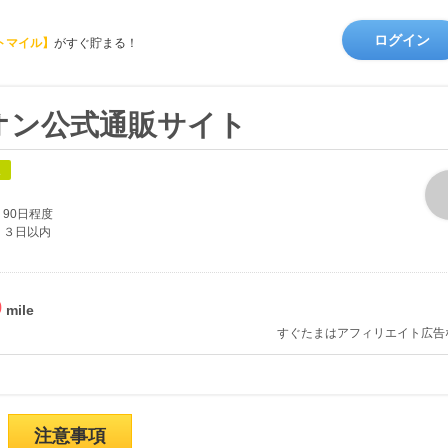
ログイン
トマイル】
がすぐ貯まる！
オン公式通販サイト
象
90日程度
３日以内
%
すぐたまはアフィリエイト広告
注意事項