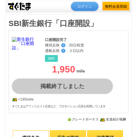
ログイン
無料会員登録
SBI新生銀行「口座開設」
口座開設完了
獲得反映
:
30日程度
？
通帳反映
:
３日以内
？
無料
1,950
掲載終了しました
+195mile
すぐたまはアフィリエイト広告など、プロモーション広告を利用しています
グレードボーナス
友達紹介報酬