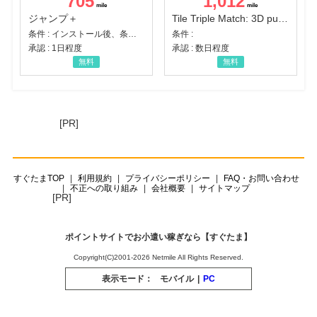
705
1,012
ジャンプ＋
Tile Triple Match: 3D puzzle
条件 : インストール後、条件達成
条件 :
承認 : 1日程度
承認 : 数日程度
無料
無料
[PR]
すぐたまTOP
利用規約
プライバシーポリシー
FAQ・お問い合わせ
不正への取り組み
会社概要
サイトマップ
[PR]
ポイントサイトでお小遣い稼ぎなら【すぐたま】
Copyright(C)2001-2026 Netmile All Rights Reserved.
表示モード：
モバイル
|
PC