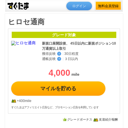
ログイン
無料会員登録
ヒロセ通商
グレード対象
新規口座開設後、 45日以内に新規ポジション10
万通貨以上取引
獲得反映
:
30日程度
？
通帳反映
:
３日以内
？
4,000
マイルを貯める
+400mile
すぐたまはアフィリエイト広告など、プロモーション広告を利用しています
グレードボーナス
友達紹介報酬