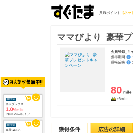
共通ポイント
【ネッ
ママびより_豪華
会員登録_キ
獲得期間
:
？
通帳反映
:
？
80
+8mile
3時間前
楽天ブックス
1.0
%mile
にお申し込みがありました
3時間前
獲得条件
広告の詳細
楽天GORA