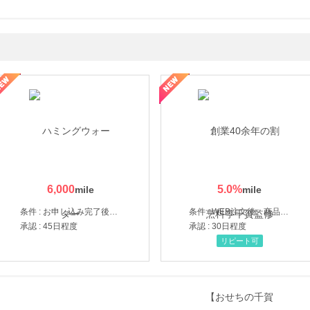
なし参道本店
SBI新生銀行「口座開設」
6,000
5.0
%
条件 : お申し込み完了後、決済登録完了と1ヶ月以内のサーバー初回設置。
条件 : WEB注文後、商品受け取り+入金確認時点
承認 : 45日程度
承認 : 30日程度
リピート可