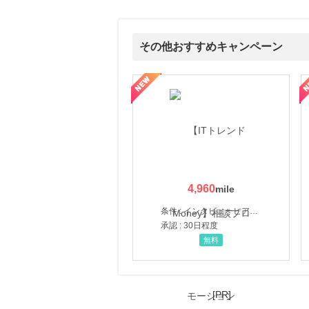
にお申し込みがありました
9時間前
ヤマダ電機 ヤマダモール
その他おすすめキャンペーン
0.9
%mile
にお申し込みがありました
ウォーター【販売代理店】
創業40余年の割烹料亭千賀監修【おせちの千賀屋】おもて
12時間前
ブックオフオンライン販売
3.0
%mile
にお申し込みがありました
3時間前
楽天市場
2.0
%mile
4,960
にお申し込みがありました
条件 : インタビューヒアリング完了
承認 : 30日程度
無料
[PR]