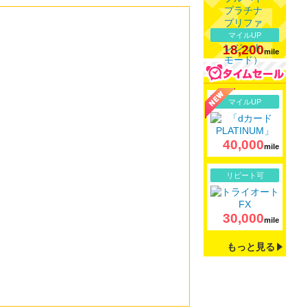
マイルUP
18,200
mile
詳細
マイルUP
40,000
mile
詳細
リピート可
30,000
mile
もっと見る