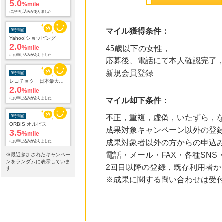
5.0
%mile
にお申し込みがありました
マイル獲得条件：
9時間前
Yahoo!ショッピング
2.0
%mile
45歳以下の女性，
にお申し込みがありました
応募後、電話にて本人確認完了
新規会員登録
9時間前
レコチョク 日本最大級の音楽配信サイト
2.0
%mile
にお申し込みがありました
マイル却下条件：
不正，重複，虚偽，いたずら，
9時間前
ORBIS オルビス
成果対象キャンペーン以外の登
3.5
%mile
成果対象者以外の方からの申込み
にお申し込みがありました
電話・メール・FAX・各種SN
※最近参加されたキャンペー
9時間前
ンをランダムに表示していま
2回目以降の登録，既存利用者か
Hotels.comホテル予約
す
3
mile
※成果に関する問い合わせは受
にお申し込みがありました
9時間前
ホットペッパーグルメ
100
mile