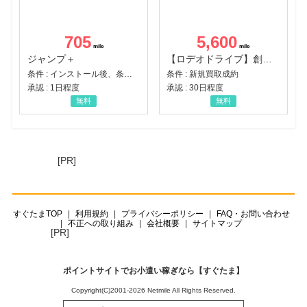
705
5,600
ジャンプ＋
【ロデオドライブ】創業70年の信頼と高価買取を実現！ブランド品・貴金属の無料査定
条件 : インストール後、条件達成
条件 : 新規買取成約
承認 : 1日程度
承認 : 30日程度
無料
無料
[PR]
すぐたまTOP
利用規約
プライバシーポリシー
FAQ・お問い合わせ
不正への取り組み
会社概要
サイトマップ
[PR]
ポイントサイトでお小遣い稼ぎなら【すぐたま】
Copyright(C)2001-2026 Netmile All Rights Reserved.