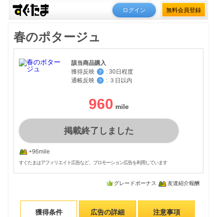
ログイン
無料会員登録
春のポタージュ
該当商品購入
獲得反映
:
30日程度
？
通帳反映
:
３日以内
？
960
掲載終了しました
+96mile
すぐたまはアフィリエイト広告など、プロモーション広告を利用しています
グレードボーナス
友達紹介報酬
獲得条件
広告の詳細
注意事項