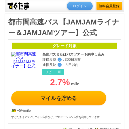
ログイン
無料会員登録
都市間高速バス【JAMJAMライナ
ー＆JAMJAMツアー】公式
グレード対象
高速バスまたはバスツアー予約申し込み
獲得反映
:
300日程度
？
通帳反映
:
３日以内
？
リピート可
2.7
%
マイルを貯める
+5%mile
すぐたまはアフィリエイト広告など、プロモーション広告を利用しています