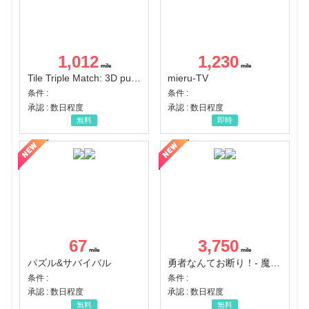
1,012
1,230
Tile Triple Match: 3D puzzle
mieru-TV
条件 :
条件 :
承認 : 数日程度
承認 : 数日程度
無料
即時
67
3,750
パズル&サバイバル
勇者なんてお断り！- 魔王の力で異世界征服
条件 :
条件 :
承認 : 数日程度
承認 : 数日程度
無料
無料