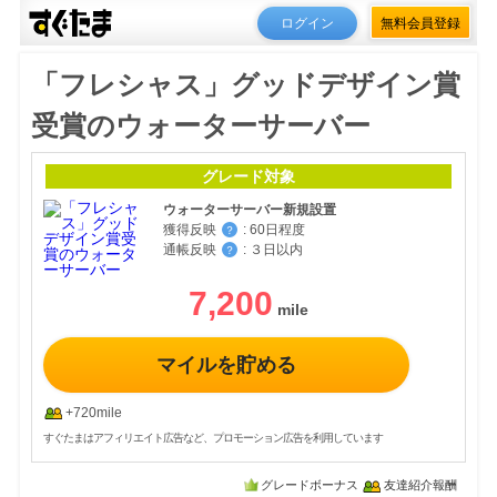
ログイン
無料会員登録
「フレシャス」グッドデザイン賞
受賞のウォーターサーバー
グレード対象
ウォーターサーバー新規設置
獲得反映
:
60日程度
？
通帳反映
:
３日以内
？
7,200
マイルを貯める
+720mile
すぐたまはアフィリエイト広告など、プロモーション広告を利用しています
グレードボーナス
友達紹介報酬