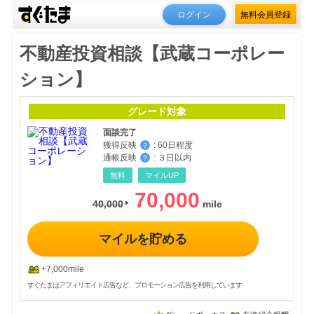
ログイン
無料会員登録
不動産投資相談【武蔵コーポレー
ション】
グレード対象
面談完了
獲得反映
:
60日程度
？
通帳反映
:
３日以内
？
無料
マイルUP
70,000
40,000
マイルを貯める
+7,000mile
すぐたまはアフィリエイト広告など、プロモーション広告を利用しています