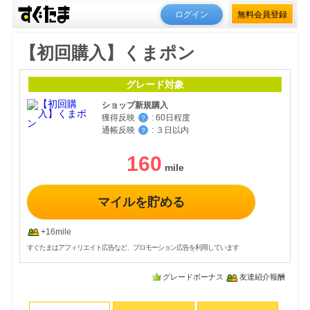
ログイン
無料会員登録
【初回購入】くまポン
グレード対象
ショップ新規購入
獲得反映
:
60日程度
？
通帳反映
:
３日以内
？
160
マイルを貯める
+16mile
すぐたまはアフィリエイト広告など、プロモーション広告を利用しています
グレードボーナス
友達紹介報酬