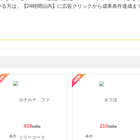
いる方は、【24時間以内】に広告クリックから成果条件達成ま
ョッピングパークカード《セゾン》
459
210
条件 :
条件 :