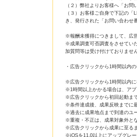
（２）弊社よりお客様へ「お問
（３）お客様ご自身で下記の「LINE証券
き、発行された「お問い合わせ
※報酬未獲得につきまして、広
※成果調査可否調査をさせてい
加質問等は受け付けておりませ
・広告クリックから1時間以内
※広告クリックから1時間以内
※1時間以上かかる場合は、ア
※広告クリックから初回起動ま
※条件達成後、成果反映までに最
※過去に成果地点まで到達のユ
※重複・不正は、成果対象外と
※広告クリックから成果に至る
※iOSを11.0以上にアップグレ