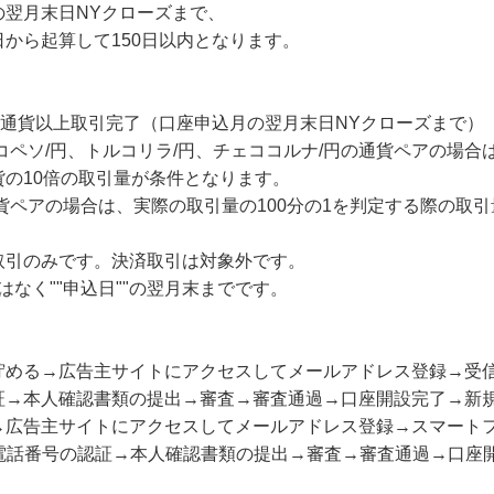
の翌月末日NYクローズまで、
から起算して150日以内となります。
万通貨以上取引完了（口座申込月の翌月末日NYクローズまで）
コペソ/円、トルコリラ/円、チェココルナ/円の通貨ペアの場合
の10倍の取引量が条件となります。
貨ペアの場合は、実際の取引量の100分の1を判定する際の取引
取引のみです。決済取引は対象外です。
はなく""申込日""の翌月末までです。
貯める→広告主サイトにアクセスしてメールアドレス登録→受信
証→本人確認書類の提出→審査→審査通過→口座開設完了→新規
→広告主サイトにアクセスしてメールアドレス登録→スマート
電話番号の認証→本人確認書類の提出→審査→審査通過→口座開