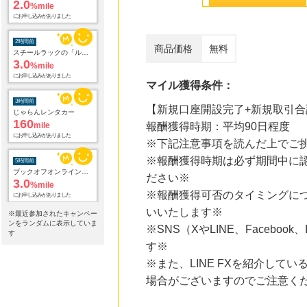
2.0
%mile
にお申し込みがありました
2時間前
商品価格
無料
スチールラックの「ルミナスクラブ」
3.0
%mile
にお申し込みがありました
マイル獲得条件：
3時間前
【新規口座開設完了+新規取引合
じゃらんレンタカー
160
mile
報酬獲得時期：平均90日程度
にお申し込みがありました
※下記注意事項を読んだ上でご
※報酬獲得時期は必ず期間中に
5時間前
ブックオフオンライン販売
ださい※
3.0
%mile
※報酬獲得可否のタイミングに
にお申し込みがありました
いいたします※
※最近参加されたキャンペー
9時間前
ンをランダムに表示していま
※SNS（XやLINE、Faceb
＠ｃｏｓｍｅ ｓｈｏｐｐｉｎｇ
す
3.0
%mile
す※
にお申し込みがありました
※また、LINE FXを紹介し
場合がございますのでご注意く
20時間前
楽天ブックス
1.0
%mile