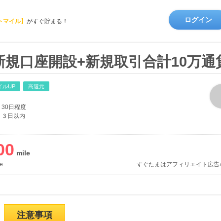
ログイン
トマイル】
がすぐ貯まる！
X（新規口座開設+新規取引合計10万
イルUP
高還元
30日程度
３日以内
00
e
すぐたまはアフィリエイト広告
注意事項