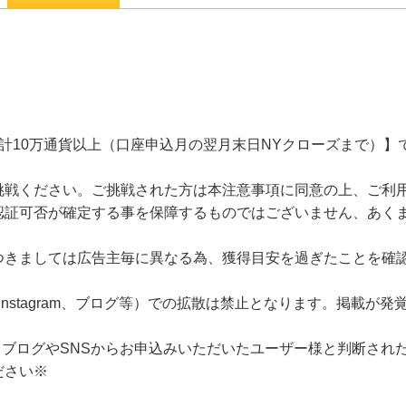
計10万通貨以上（口座申込月の翌月末日NYクローズまで）】
挑戦ください。ご挑戦された方は本注意事項に同意の上、ご利
認証可否が確定する事を保障するものではございません、あく
つきましては広告主毎に異なる為、獲得目安を過ぎたことを確
ook、Instagram、ブログ等）での拡散は禁止となります。掲載
ているブログやSNSからお申込みいただいたユーザー様と判断さ
ださい※