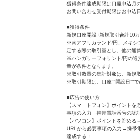
獲得条件達成期限は口座申込月
にお申し込みがありました
お問い合わせ受付期限はお申込日
20時間前
楽天市場
2.0
%mile
■獲得条件
にお申し込みがありました
新規口座開設+新規取引合計10
※南アフリカランド/円、メキシ
21時間前
ベルメゾンネット
定する際の取引量とし、他の通貨
1.0
%mile
※ハンガリーフォリント/円の通
にお申し込みがありました
量が条件となります。
1時間前
※取引数量の集計対象は、新規
ディノス オンラインショップ
1.0
%mile
※取引期限は、口座""開設日""で
にお申し込みがありました
2時間前
■広告の使い方
レコチョク 日本最大級の音楽配信サイト
【スマートフォン】ポイントを
2.0
%mile
にお申し込みがありました
事項の入力→携帯電話番号の認
【パソコン】ポイントを貯める
URLから必要事項の入力→携帯
達成する！