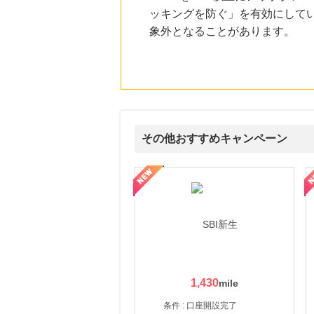
ッキングを防ぐ」を有効にして
象外となることがあります。
その他おすすめキャンペーン
ルナ ファミリーコース
ギフ活
三井シ
1,430
条件 : 口座開設完了