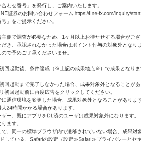
い合わせ番号」を発行し、ご案内いたします。
のお問い合わせフォーム https://line-fx.com/inquiry
番号」をご提示ください。
告主側で調査が必要なため、1ヶ月以上お待たせする場合がござ
ただき、承認されなかった場合はポイント付与の対象外となり
んので予めご了承くださいませ。
の初回起動後、条件達成（※上記の成果地点※）で成果となりま
に初回起動まで完了しなかった場合、成果対象外となることがあ
プリ初回起動前に再度広告をクリックしてください。
でに通信環境を変更した場合、成果対象外となることがありま
大24時間かかる場合があります。
ーザー、既にアプリをDL済のユーザは成果対象外になります。
なります。
まで、同一の標準ブラウザ内で遷移されていない場合、成果対
ードしている、Safariの設定（設定≫Safari≫プライバシー