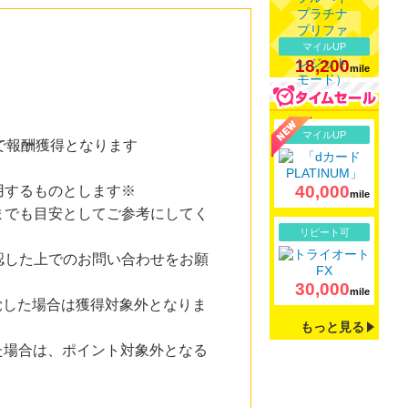
マイルUP
18,200
mile
詳細
マイルUP
で報酬獲得となります
40,000
用するものとします※
mile
までも目安としてご参考にしてく
詳細
リピート可
認した上でのお問い合わせをお願
30,000
mile
が発覚した場合は獲得対象外となりま
もっと見る
れた場合は、ポイント対象外となる