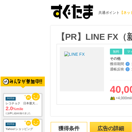
共通ポイント
【ネッ
【PR】LINE F
無料
マ
その他
獲得期間
:
？
通帳反映
:
？
40,0
+4,000mil
2時間前
レコチョク 日本最大級の音楽配信サイト
2.0
%mile
にお申し込みがありました
2時間前
獲得条件
広告の詳細
Yahoo!ショッピング