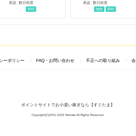
承認 : 数日程度
承認 : 数日程度
即時
無料
即時
シーポリシー
FAQ・お問い合わせ
不正への取り組み
会
ポイントサイトでお小遣い稼ぎなら【すぐたま】
Copyright(C)2001-2026 Netmile All Rights Reserved.