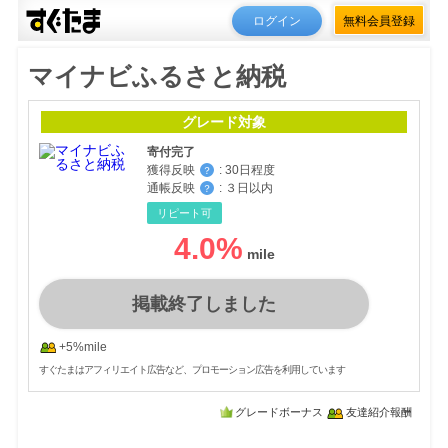
ログイン
無料会員登録
マイナビふるさと納税
グレード対象
寄付完了
獲得反映
:
30日程度
？
通帳反映
:
３日以内
？
リピート可
4.0
%
掲載終了しました
+5%mile
すぐたまはアフィリエイト広告など、プロモーション広告を利用しています
グレードボーナス
友達紹介報酬