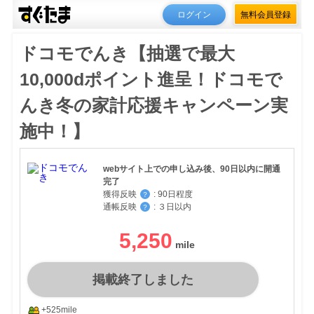
ログイン
無料会員登録
ドコモでんき【抽選で最大
10,000dポイント進呈！ドコモで
んき冬の家計応援キャンペーン実
施中！】
webサイト上での申し込み後、90日以内に開通
完了
獲得反映
:
90日程度
？
通帳反映
:
３日以内
？
5,250
掲載終了しました
+525mile