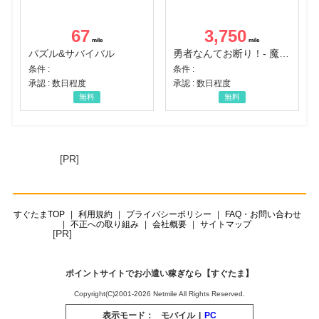
67
3,750
パズル&サバイバル
勇者なんてお断り！- 魔王の力で異世界征服
条件 :
条件 :
承認 : 数日程度
承認 : 数日程度
無料
無料
[PR]
すぐたまTOP
利用規約
プライバシーポリシー
FAQ・お問い合わせ
不正への取り組み
会社概要
サイトマップ
[PR]
ポイントサイトでお小遣い稼ぎなら【すぐたま】
Copyright(C)2001-2026 Netmile All Rights Reserved.
表示モード：
モバイル
|
PC