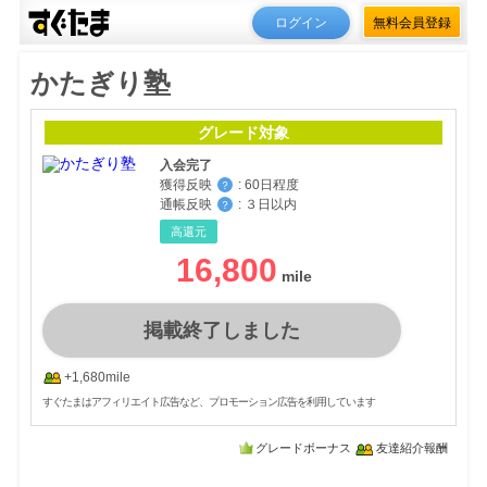
ログイン
無料会員登録
かたぎり塾
グレード対象
入会完了
獲得反映
:
60日程度
？
通帳反映
:
３日以内
？
高還元
16,800
掲載終了しました
+1,680mile
すぐたまはアフィリエイト広告など、プロモーション広告を利用しています
グレードボーナス
友達紹介報酬