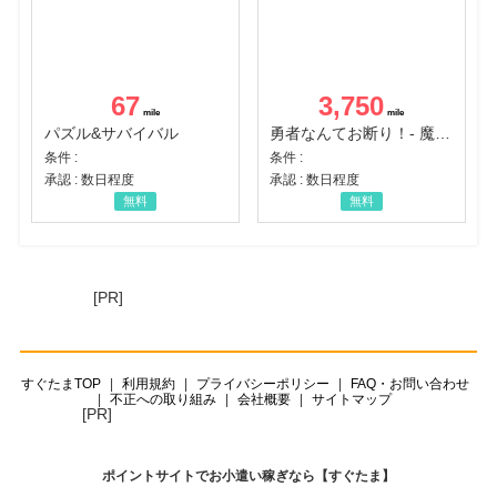
67
3,750
パズル&サバイバル
勇者なんてお断り！- 魔王の力で異世界征服
条件 :
条件 :
承認 : 数日程度
承認 : 数日程度
無料
無料
[PR]
すぐたまTOP
利用規約
プライバシーポリシー
FAQ・お問い合わせ
不正への取り組み
会社概要
サイトマップ
[PR]
ポイントサイトでお小遣い稼ぎなら【すぐたま】