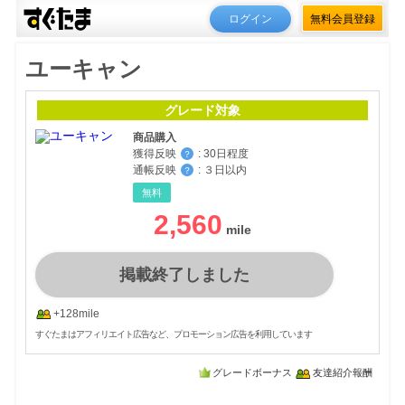
ログイン
無料会員登録
ユーキャン
グレード対象
商品購入
獲得反映
:
30日程度
？
通帳反映
:
３日以内
？
無料
2,560
掲載終了しました
+128mile
すぐたまはアフィリエイト広告など、プロモーション広告を利用しています
グレードボーナス
友達紹介報酬