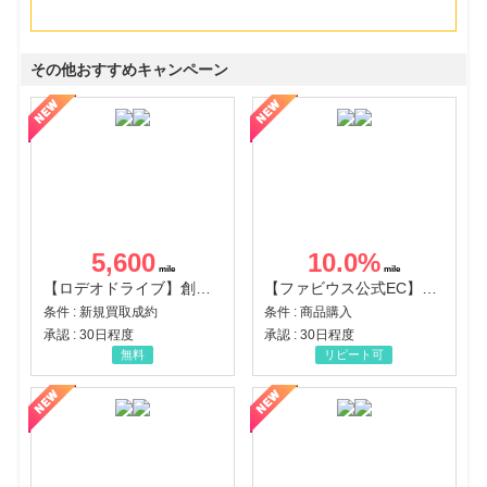
その他おすすめキャンペーン
5,600
10.0
%
【ロデオドライブ】創業70年の信頼と高価買取を実現！ブランド品・貴金属の無料査定
【ファビウス公式EC】すべての女性を美しくをテーマにした商品で女性の美を応援しています
条件 : 新規買取成約
条件 : 商品購入
承認 : 30日程度
承認 : 30日程度
無料
リピート可