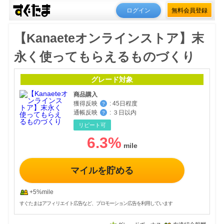
ログイン
無料会員登録
【Kanaeteオンラインストア】末
永く使ってもらえるものづくり
グレード対象
商品購入
獲得反映
:
45日程度
？
通帳反映
:
３日以内
？
リピート可
6.3
%
マイルを貯める
+5%mile
すぐたまはアフィリエイト広告など、プロモーション広告を利用しています