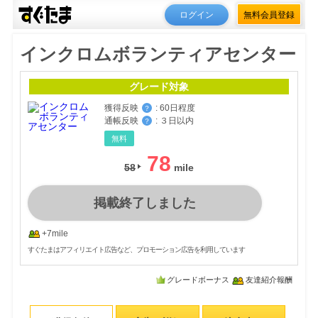
ログイン
無料会員登録
インクロムボランティアセンター
グレード対象
獲得反映
:
60日程度
？
通帳反映
:
３日以内
？
無料
78
58
掲載終了しました
+7mile
すぐたまはアフィリエイト広告など、プロモーション広告を利用しています
グレードボーナス
友達紹介報酬