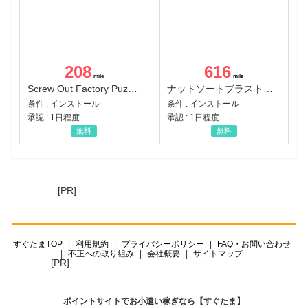
208
616
Screw Out Factory Puzzle 3D（経験値バーのマイルストーンを5にする（ユーザーレベル5に到達する））（Android）
ナットソートブラスト：カラーパズル（チャレンジ11完了）（Android）
条件 : インストール
条件 : インストール
承認 : 1日程度
承認 : 1日程度
無料
無料
[PR]
すぐたまTOP
利用規約
プライバシーポリシー
FAQ・お問い合わせ
不正への取り組み
会社概要
サイトマップ
[PR]
ポイントサイトでお小遣い稼ぎなら【すぐたま】