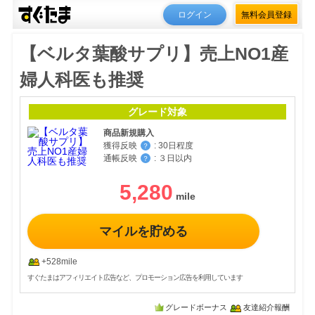
ログイン
無料会員登録
【ベルタ葉酸サプリ】売上NO1産
婦人科医も推奨
グレード対象
商品新規購入
獲得反映
:
30日程度
？
通帳反映
:
３日以内
？
5,280
マイルを貯める
+528mile
すぐたまはアフィリエイト広告など、プロモーション広告を利用しています
グレードボーナス
友達紹介報酬