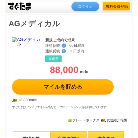
ログイン
無料会員登録
AGメディカル
新規ご成約で成果
獲得反映
:
60日程度
？
通帳反映
:
３日以内
？
高還元
88,000
マイルを貯める
+8,800mile
すぐたまはアフィリエイト広告など、プロモーション広告を利用しています
グレードボーナス
友達紹介報酬