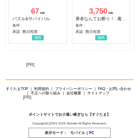
67
3,750
パズル&サバイバル
勇者なんてお断り！- 魔王の力で異世界征服
条件 :
条件 :
承認 : 数日程度
承認 : 数日程度
無料
無料
[PR]
すぐたまTOP
利用規約
プライバシーポリシー
FAQ・お問い合わせ
不正への取り組み
会社概要
サイトマップ
[PR]
ポイントサイトでお小遣い稼ぎなら【すぐたま】
Copyright(C)2001-2026 Netmile All Rights Reserved.
表示モード：
モバイル
|
PC