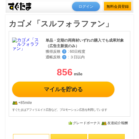
ログイン
無料会員登録
カゴメ「スルフォラファン」
単品・定期の両商材いずれの購入でも成果対象
（広告主新規のみ）
獲得反映
:
60日程度
？
通帳反映
:
３日以内
？
856
マイルを貯める
+85mile
すぐたまはアフィリエイト広告など、プロモーション広告を利用しています
グレードボーナス
友達紹介報酬