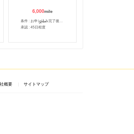
6,000
条件 : お申し込み完了後、決済登録完了と1ヶ月以内のサーバー初回設置。
承認 : 45日程度
社概要
サイトマップ