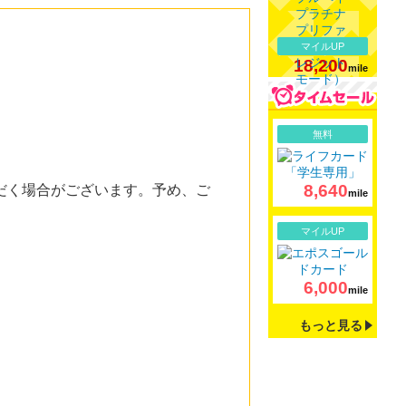
マイルUP
18,200
mile
詳細
無料
8,640
だく場合がございます。予め、ご
mile
詳細
マイルUP
6,000
mile
もっと見る