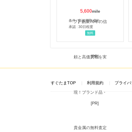
5,600
条件 : 新規買取成約
承認 : 30日程度
無料
[PR]
すぐたまTOP
利用規約
プライバ
[PR]