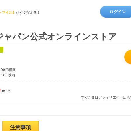
ログイン
トマイル】
がすぐ貯まる！
ジャパン公式オンラインストア
象
90日程度
３日以内
%
すぐたまはアフィリエイト広告
注意事項