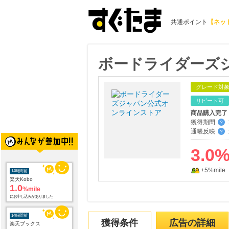
共通ポイント
【ネッ
ボードライダーズ
グレード対
リピート可
商品購入完了
獲得期間
:
？
通帳反映
:
？
3.0
+5%mile
14時間前
楽天Kobo
1.0
%mile
にお申し込みがありました
14時間前
獲得条件
広告の詳細
楽天ブックス