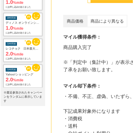
1.0
%mile
にお申し込みがありました
19時間前
商品価格
商品により異なる
ディノス オンラインショップ
1.0
%mile
にお申し込みがありました
マイル獲得条件：
21時間前
商品購入完了
レコチョク 日本最大級の音楽配信サイト
2.0
%mile
にお申し込みがありました
※「判定中（集計中）」が表示さ
了承をお願い致します。
21時間前
Yahoo!ショッピング
2.0
%mile
にお申し込みがありました
マイル却下条件：
※最近参加されたキャンペー
・不備、不正、虚偽、いたずら
21時間前
ンをランダムに表示していま
L.L.Beanオンラインショップ
す
1.9
%mile
下記成果対象外になります
にお申し込みがありました
・消費税
21時間前
・送料
ORBIS オルビス
3.5
%mile