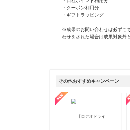
・自社ポイント利用分
にお申し込みがありました
・クーポン利用分
21時間前
・ギフトラッピング
スチールラックの「ルミナスクラブ」
3.0
%mile
にお申し込みがありました
※成果のお問い合わせは必ずこ
わせをされた場合は成果対象外
21時間前
Qoo10
3.0
%mile
にお申し込みがありました
14時間前
楽天市場
2.0
%mile
にお申し込みがありました
その他おすすめキャンペーン
属の無料査定
を美しくをテーマにした商品で女性の美を応援しています
【ITトレンドMoney】相談プロモーション
ハ