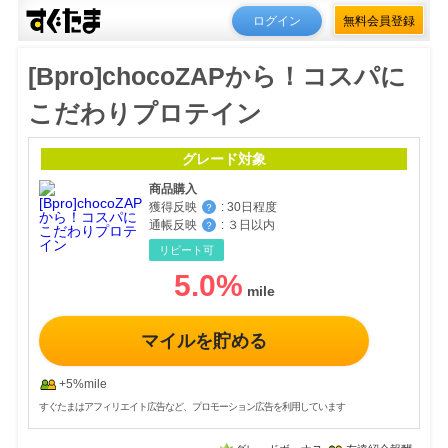
ログイン
無料会員登録
[Bpro]chocoZAPから！コスパに
こだわりプロテイン
グレード対象
商品購入
獲得反映
:
30日程度
？
通帳反映
:
３日以内
？
リピート可
5.0
%
マイルを貯める
+5%mile
すぐたまはアフィリエイト広告など、プロモーション広告を利用しています