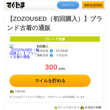
ログイン
無料会員登録
【ZOZOUSED（初回購入）】ブラ
ンド古着の通販
グレード対象
初回購入
獲得反映
:
30日程度
？
通帳反映
:
３日以内
？
300
マイルを貯める
+30mile
すぐたまはアフィリエイト広告など、プロモーション広告を利用しています
グレードボーナス
友達紹介報酬