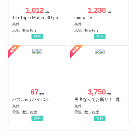
1,012
1,230
Tile Triple Match: 3D puzzle
mieru-TV
条件 :
条件 :
承認 : 数日程度
承認 : 数日程度
無料
即時
67
3,750
パズル&サバイバル
勇者なんてお断り！- 魔王の力で異世界征服
条件 :
条件 :
承認 : 数日程度
承認 : 数日程度
無料
無料