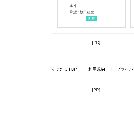
条件 :
承認 : 数日程度
即時
[PR]
すぐたまTOP
利用規約
プライバ
[PR]