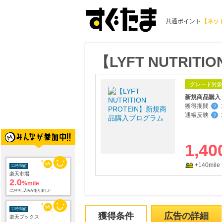
共通ポイント
【ネッ
【LYFT NUTRI
グレード対
新規商品購入
獲得期間
:
？
通帳反映
:
？
1,40
+140mile
11時間前
楽天市場
2.0
%mile
にお申し込みがありました
11時間前
獲得条件
広告の詳細
楽天ブックス