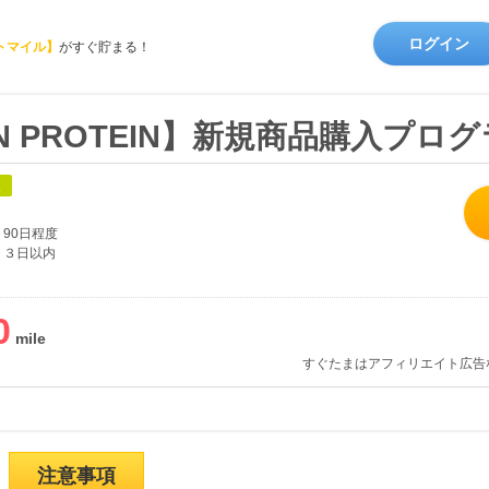
ログイン
トマイル】
がすぐ貯まる！
TION PROTEIN】新規商品購入プロ
象
90日程度
３日以内
0
すぐたまはアフィリエイト広告
注意事項