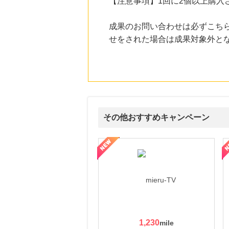
【注意事項】1回に2個以上購入
にお申し込みがありました
17時間前
成果のお問い合わせは必ずこち
Yahoo!ショッピング
せをされた場合は成果対象外と
2.0
%mile
にお申し込みがありました
20時間前
ブックオフオンライン販売
3.0
%mile
にお申し込みがありました
7時間前
その他おすすめキャンペーン
IHG ホテルズ & リゾート
8.0
%mile
にお申し込みがありました
ni】妊活期のための葉酸サプリ
【LOJEL公式サイト】スーツケース・バッグ
【ロデオドライブ】創業70
1,230