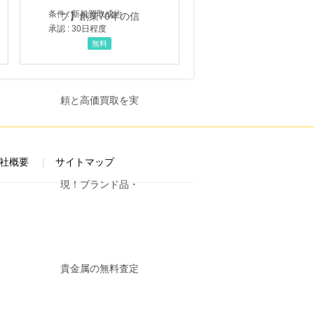
条件 : 新規買取成約
承認 : 30日程度
無料
社概要
サイトマップ