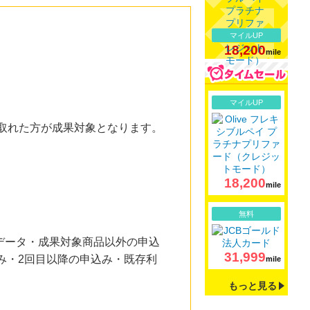
マイルUP
18,200
mile
詳細
マイルUP
確認の取れた方が成果対象となります。
18,200
mile
詳細
無料
データ・成果対象商品以外の申込
31,999
み・2回目以降の申込み・既存利
mile
もっと見る