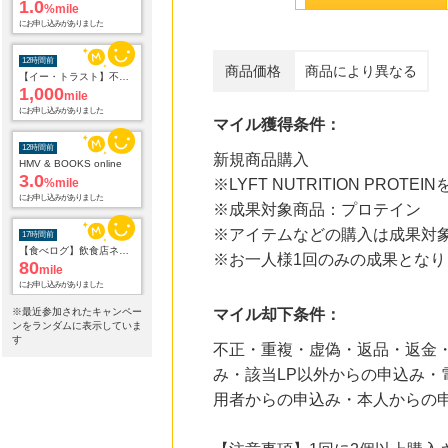
1.0
%mile
にお申し込みがありました
12時間前
商品価格
商品により異なる
【イー・トラスト】不動産投資アンケート
1,000
mile
にお申し込みがありました
マイル獲得条件：
12時間前
新規商品購入
HMV & BOOKS online
3.0
%mile
※LYFT NUTRITION P
にお申し込みがありました
※成果対象商品：プロテイン
※アイテムなどの購入は成果対
17時間前
【食べログ】飲食店ネット予約
※お一人様1回のみの成果となり
80
mile
にお申し込みがありました
※最近参加されたキャンペー
マイル却下条件：
17時間前
ンをランダムに表示していま
ホットペッパーグルメ
す
不正・重複・虚偽・返品・返金
100
mile
み・該当LP以外からの申込み・
にお申し込みがありました
用者からの申込み・本人からの申
17時間前
紀伊國屋書店 ウェブストア
1.5
%mile