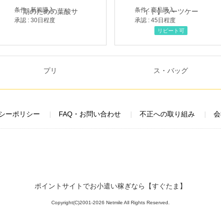
条件 : 新規購入
条件 : 商品購入
承認 : 30日程度
承認 : 45日程度
リピート可
シーポリシー
FAQ・お問い合わせ
不正への取り組み
会
ポイントサイトでお小遣い稼ぎなら【すぐたま】
Copyright(C)2001-2026 Netmile All Rights Reserved.