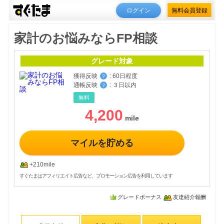
ログイン
無料会員登録
家計のお悩みならFP相談
グレード対象
獲得反映
:
60日程度
？
通帳反映
:
３日以内
？
無料
4,200
マイルを貯める
+210mile
すぐたまはアフィリエイト広告など、プロモーション広告を利用しています
グレードボーナス
友達紹介報酬