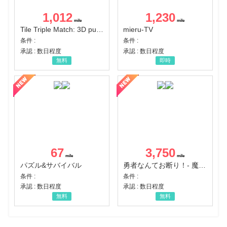
1,012
1,230
Tile Triple Match: 3D puzzle
mieru-TV
条件 :
条件 :
承認 : 数日程度
承認 : 数日程度
無料
即時
67
3,750
パズル&サバイバル
勇者なんてお断り！- 魔王の力で異世界征服
条件 :
条件 :
承認 : 数日程度
承認 : 数日程度
無料
無料