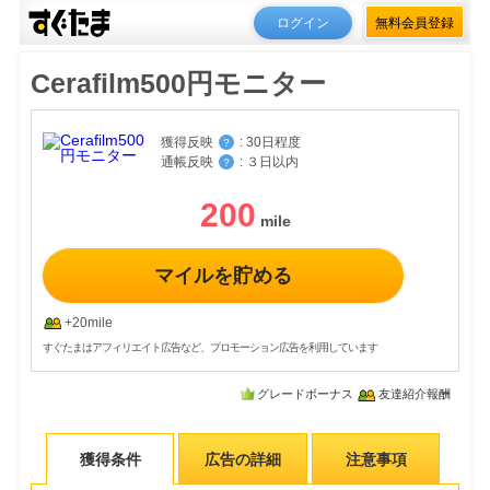
ログイン
無料会員登録
Cerafilm500円モニター
獲得反映
:
30日程度
？
通帳反映
:
３日以内
？
200
マイルを貯める
+20mile
すぐたまはアフィリエイト広告など、プロモーション広告を利用しています
グレードボーナス
友達紹介報酬
獲得条件
広告の詳細
注意事項