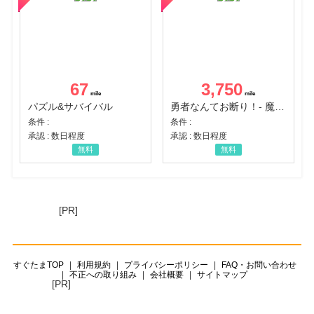
67
3,750
パズル&サバイバル
勇者なんてお断り！- 魔王の力で異世界征服
条件 :
条件 :
承認 : 数日程度
承認 : 数日程度
無料
無料
[PR]
すぐたまTOP
利用規約
プライバシーポリシー
FAQ・お問い合わせ
不正への取り組み
会社概要
サイトマップ
[PR]