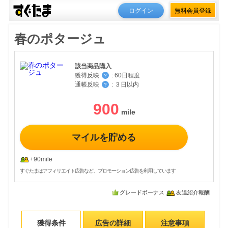
ログイン
無料会員登録
春のポタージュ
該当商品購入
獲得反映
:
60日程度
？
通帳反映
:
３日以内
？
900
マイルを貯める
+90mile
すぐたまはアフィリエイト広告など、プロモーション広告を利用しています
グレードボーナス
友達紹介報酬
獲得条件
広告の詳細
注意事項