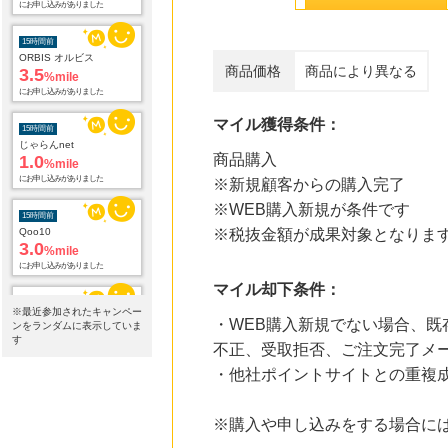
3.5
%mile
にお申し込みがありました
15時間前
商品価格
商品により異なる
じゃらんnet
1.0
%mile
にお申し込みがありました
マイル獲得条件：
15時間前
商品購入
Qoo10
3.0
※新規顧客からの購入完了
%mile
にお申し込みがありました
※WEB購入新規が条件です
※税抜金額が成果対象となりま
15時間前
カスミ・マルエツのネットスーパー オンラインデリバリー
2.0
%mile
マイル却下条件：
にお申し込みがありました
※最近参加されたキャンペー
・WEB購入新規でない場合、
15時間前
ンをランダムに表示していま
す
DHCオンラインショップ
不正、受取拒否、ご注文完了メ
2.0
%mile
・他社ポイントサイトとの重複
にお申し込みがありました
18時間前
※購入や申し込みをする場合に
ブックオフオンライン販売
3.0
%mile