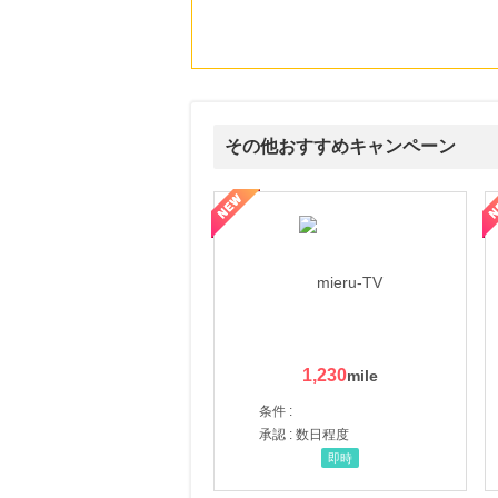
その他おすすめキャンペーン
ni】妊活期のための葉酸サプリ
【LOJEL公式サイト】スーツケース・バッグ
【ロデオドライブ】創業70
1,230
条件 :
承認 : 数日程度
即時