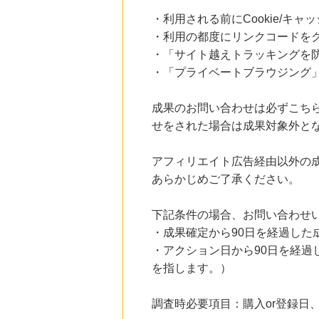
にお申し込みがありました
・利用される前にCookie/キ
・利用の都度にリンクコードを
22時間前
＠ｃｏｓｍｅ ｓｈｏｐｐｉｎｇ
・「サイト越えトラッキングを防ぐ
3.0
%mile
・「プライベートブラウジング」
にお申し込みがありました
9時間前
成果のお問い合わせは必ずこち
楽天市場
2.0
%mile
せをされた場合は成果対象外と
にお申し込みがありました
アフィリエイト広告経由以外の
9時間前
楽天Kobo
あらかじめご了承ください。
1.0
%mile
にお申し込みがありました
下記条件の場合、お問い合わせ
・成果確定から90日を経過した
・アクション日から90日を経
を指します。）
調査時必要項目：購入or登録日