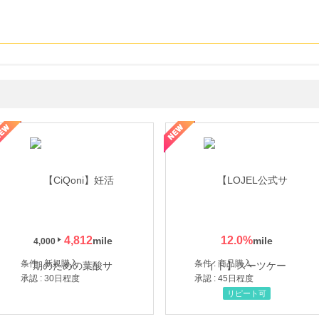
年の信頼と高価買取を実現！ブランド品・貴金属の無料査定
4,812
12.0
%
4,000
条件 : 新規購入
条件 : 商品購入
承認 : 30日程度
承認 : 45日程度
リピート可