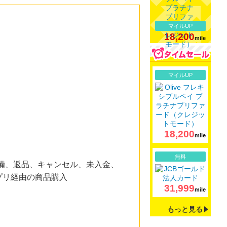
マイルUP
18,200
mile
詳細
マイルUP
18,200
mile
詳細
無料
備、返品、キャンセル、未入金、
プリ経由の商品購入
31,999
mile
もっと見る