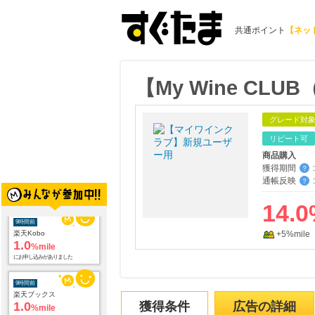
共通ポイント
【ネッ
【My Wine C
グレード対
リピート可
商品購入
獲得期間
:
？
9時間前
通帳反映
:
？
楽天Kobo
1.0
%mile
14.0
にお申し込みがありました
+5%mile
9時間前
楽天ブックス
1.0
%mile
にお申し込みがありました
15時間前
獲得条件
広告の詳細
ORBIS オルビス