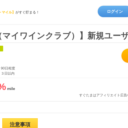
ログイン
トマイル】
がすぐ貯まる！
LUB（マイワインクラブ）】新規ユー
象
90日程度
３日以内
%
すぐたまはアフィリエイト広告
注意事項