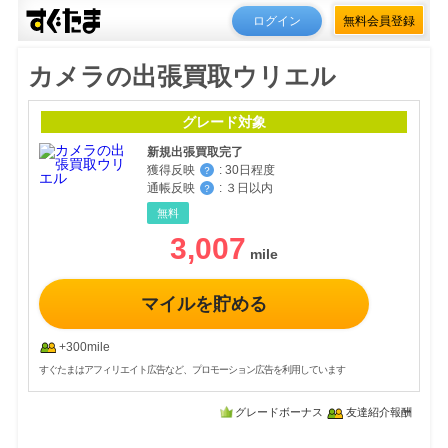
ログイン
無料会員登録
カメラの出張買取ウリエル
グレード対象
新規出張買取完了
獲得反映
:
30日程度
？
通帳反映
:
３日以内
？
無料
3,007
マイルを貯める
+300mile
すぐたまはアフィリエイト広告など、プロモーション広告を利用しています
グレードボーナス
友達紹介報酬