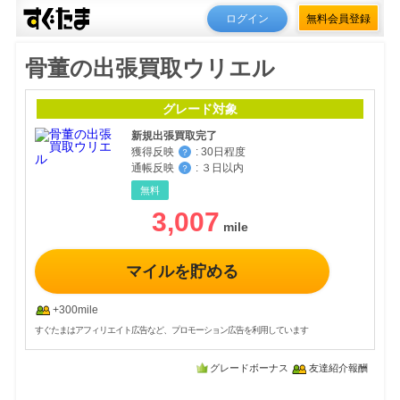
ログイン
無料会員登録
骨董の出張買取ウリエル
グレード対象
新規出張買取完了
獲得反映
:
30日程度
？
通帳反映
:
３日以内
？
無料
3,007
マイルを貯める
+300mile
すぐたまはアフィリエイト広告など、プロモーション広告を利用しています
グレードボーナス
友達紹介報酬