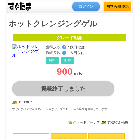
ログイン
無料会員登録
ホットクレンジングゲル
グレード対象
獲得反映
:
数日程度
？
通帳反映
:
３日以内
？
無料
即時
900
掲載終了しました
+90mile
すぐたまはアフィリエイト広告など、プロモーション広告を利用しています
グレードボーナス
友達紹介報酬