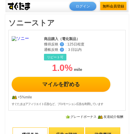
ログイン
無料会員登録
ソニーストア
商品購入（電化製品）
獲得反映
:
125日程度
？
通帳反映
:
３日以内
？
リピート可
1.0
%
マイルを貯める
+5%mile
すぐたまはアフィリエイト広告など、プロモーション広告を利用しています
グレードボーナス
友達紹介報酬