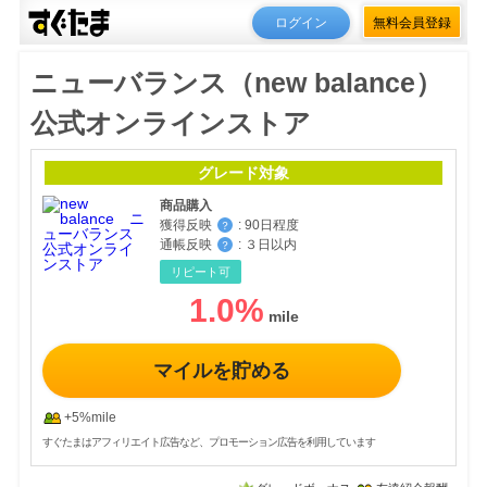
ログイン
無料会員登録
ニューバランス（new balance）
公式オンラインストア
グレード対象
商品購入
獲得反映
:
90日程度
？
通帳反映
:
３日以内
？
リピート可
1.0
%
マイルを貯める
+5%mile
すぐたまはアフィリエイト広告など、プロモーション広告を利用しています