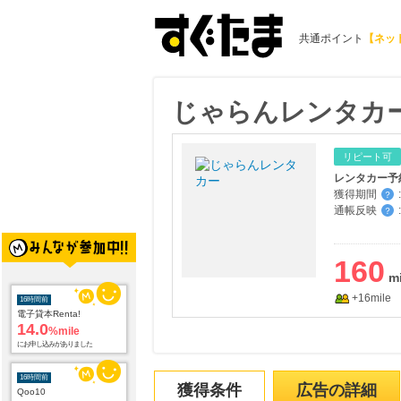
共通ポイント
【ネッ
じゃらんレンタカ
リピート可
レンタカー予
獲得期間
:
？
通帳反映
:
？
160
+16mile
16時間前
電子貸本Renta!
14.0
%mile
にお申し込みがありました
16時間前
獲得条件
広告の詳細
Qoo10