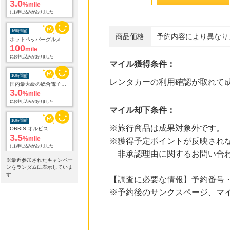
3.0
%mile
にお申し込みがありました
16時間前
商品価格
予約内容により異なり
ホットペッパーグルメ
100
mile
にお申し込みがありました
マイル獲得条件：
16時間前
レンタカーの利用確認が取れて
国内最大級の総合電子書籍ストア ブックライブ
3.0
%mile
にお申し込みがありました
マイル却下条件：
16時間前
※旅行商品は成果対象外です。
ORBIS オルビス
3.5
%mile
※獲得予定ポイントが反映され
にお申し込みがありました
非承認理由に関するお問い合わ
※最近参加されたキャンペー
16時間前
ンをランダムに表示していま
Yahoo!ショッピング
す
【調査に必要な情報】予約番号
2.0
%mile
※予約後のサンクスページ、マ
にお申し込みがありました
16時間前
セブンネットショッピング(セブン-イレブン受取なら送料無料)
2.0
%mile