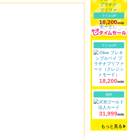
マイルUP
18,200
mile
詳細
マイルUP
18,200
mile
詳細
無料
31,999
mile
もっと見る