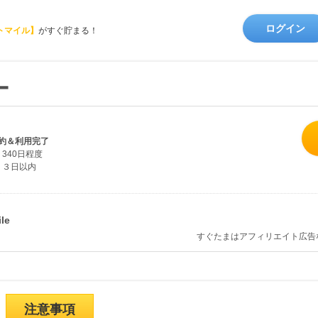
ログイン
トマイル】
がすぐ貯まる！
ー
約＆利用完了
340日程度
３日以内
すぐたまはアフィリエイト広告
注意事項