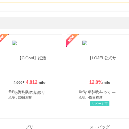
年の信頼と高価買取を実現！ブランド品・貴金属の無料査定
4,812
12.0
%
4,000
条件 : 新規購入
条件 : 商品購入
承認 : 30日程度
承認 : 45日程度
リピート可