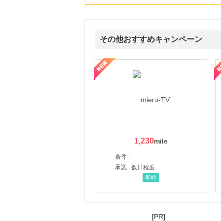
にお申し込みがありました
19時間前
ブックオフオンライン販売
3.0
その他おすすめキャンペーン
%mile
にお申し込みがありました
ni】妊活期のための葉酸サプリ
【LOJEL公式サイト】スーツケース・バッグ
【ロデオドライブ】創業70
20時間前
Ｏｉｓｉｘ（おいしっくす）
1.0
%mile
にお申し込みがありました
10時間前
楽天市場
2.0
%mile
にお申し込みがありました
1,230
条件 :
承認 : 数日程度
即時
[PR]