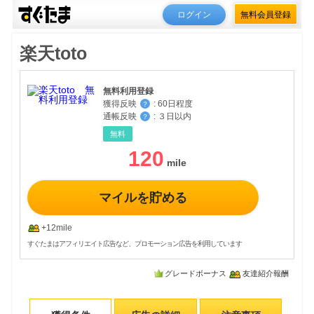
ログイン
無料会員登録
楽天toto
無料利用登録
獲得反映
:
60日程度
？
通帳反映
:
３日以内
？
無料
120
マイルを貯める
+12mile
すぐたまはアフィリエイト広告など、プロモーション広告を利用しています
グレードボーナス
友達紹介報酬