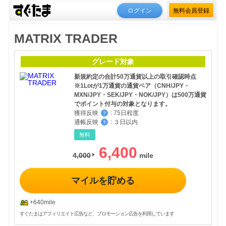
ログイン
無料会員登録
MATRIX TRADER
グレード対象
新規約定の合計50万通貨以上の取引確認時点
※1Lotが1万通貨の通貨ペア（CNH/JPY・
MXN/JPY・SEK/JPY・NOK/JPY）は500万通貨
でポイント付与の対象となります。
獲得反映
:
75日程度
？
通帳反映
:
３日以内
？
無料
6,400
4,000
マイルを貯める
+640mile
すぐたまはアフィリエイト広告など、プロモーション広告を利用しています