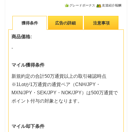
グレードボーナス
友達紹介報酬
獲得条件
広告の詳細
注意事項
商品価格:
-
マイル獲得条件
新規約定の合計50万通貨以上の取引確認時点
※1Lotが1万通貨の通貨ペア（CNH/JPY・
MXN/JPY・SEK/JPY・NOK/JPY）は500万通貨で
ポイント付与の対象となります。
マイル却下条件